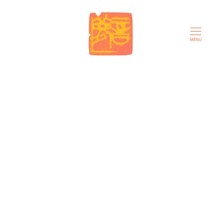
メ
イ
ン
MENU
コ
ン
テ
ン
ツ
へ
移
動