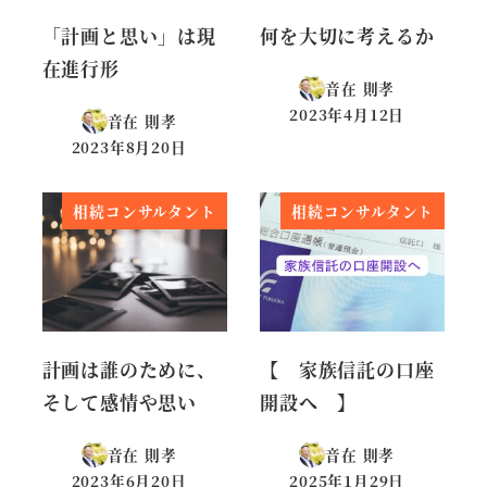
「計画と思い」は現
何を大切に考えるか
在進行形
音在 則孝
2023年4月12日
音在 則孝
投稿日
2023年8月20日
投稿日
相続コンサルタント
相続コンサルタント
計画は誰のために、
【 家族信託の口座
そして感情や思い
開設へ 】
音在 則孝
音在 則孝
2023年6月20日
2025年1月29日