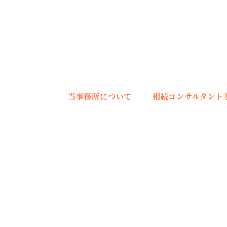
メ
イ
ン
コ
ン
テ
当事務所について
相続コンサルタント
ン
ツ
へ
移
動