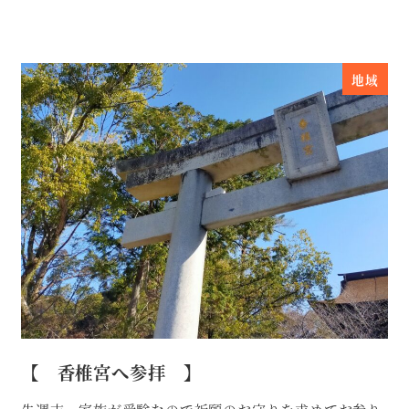
地域
【 香椎宮へ参拝 】