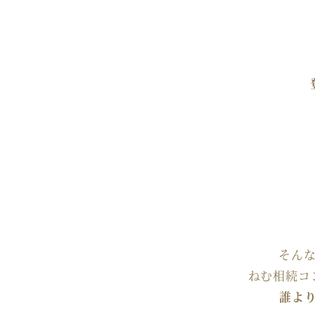
そん
ねむ相続コ
誰よ