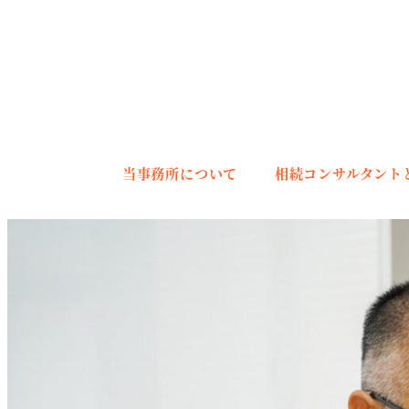
メ
イ
ン
コ
ン
テ
当事務所について
相続コンサルタント
ン
ツ
へ
移
動