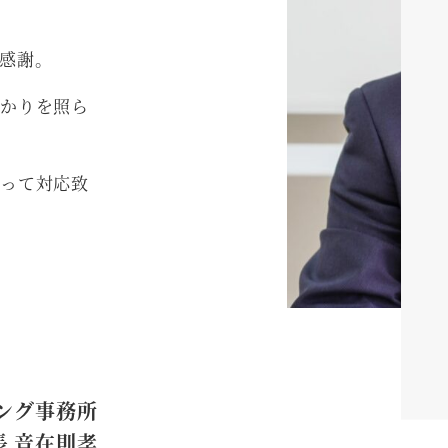
感謝。
かりを照ら
って対応致
ング事務所
長 音在則孝