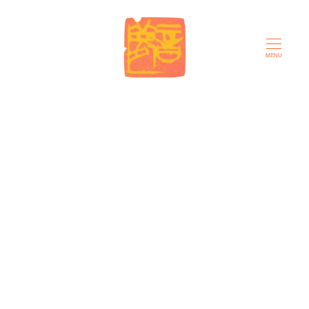
メ
イ
ン
MENU
コ
ン
テ
ン
ツ
へ
移
動