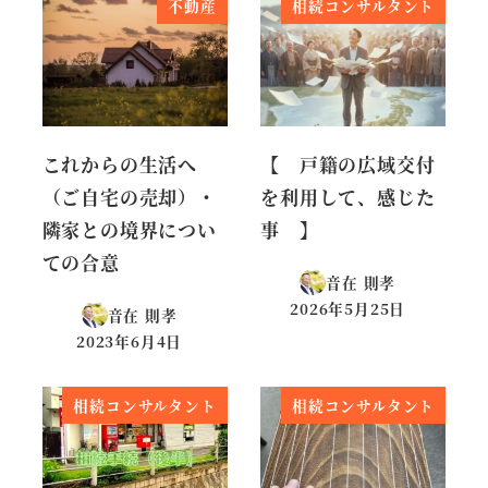
不動産
相続コンサルタント
これからの生活へ
【 戸籍の広域交付
（ご自宅の売却）・
を利用して、感じた
隣家との境界につい
事 】
ての合意
音在 則孝
2026年5月25日
音在 則孝
投稿日
2023年6月4日
投稿日
相続コンサルタント
相続コンサルタント