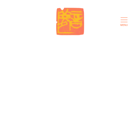
メ
イ
ン
MENU
コ
ン
テ
ン
ツ
へ
移
動