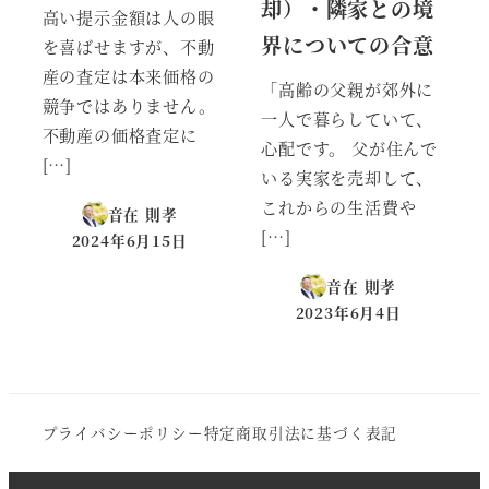
却）・隣家との境
高い提示金額は人の眼
界についての合意
を喜ばせますが、不動
産の査定は本来価格の
「高齢の父親が郊外に
競争ではありません。
一人で暮らしていて、
不動産の価格査定に
心配です。 父が住んで
[…]
いる実家を売却して、
これからの生活費や
音在 則孝
[…]
2024年6月15日
投稿日
音在 則孝
2023年6月4日
投稿日
プライバシーポリシー
特定商取引法に基づく表記