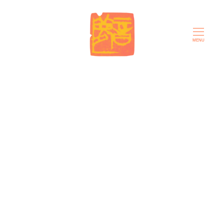
メ
イ
ン
MENU
コ
ン
テ
ン
ツ
へ
移
動