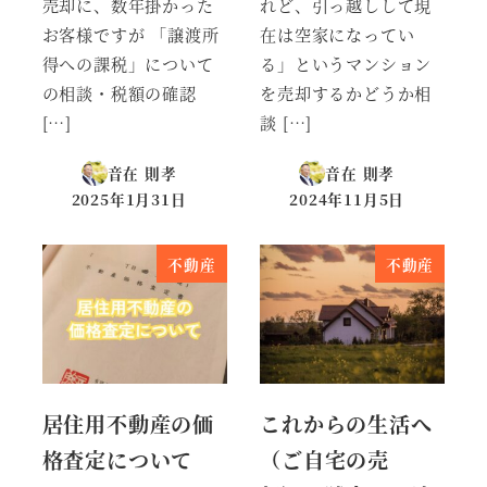
売却に、数年掛かった
れど、引っ越しして現
お客様ですが 「譲渡所
在は空家になってい
得への課税」について
る」というマンション
の相談・税額の確認
を売却するかどうか相
[…]
談 […]
音在 則孝
音在 則孝
2025年1月31日
2024年11月5日
投稿日
投稿日
不動産
不動産
居住用不動産の価
これからの生活へ
格査定について
（ご自宅の売