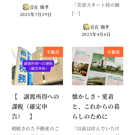
「売却スタート時の価
音在 則孝
[…]
2025年7月19日
投稿日
音在 則孝
2025年4月6日
投稿日
不動産
不動産
【 譲渡所得への
懐かしさ・愛着
課税（確定申
と、これからの暮
告） 】
らしのために
相続された不動産のご
「以前は住んでいたけ